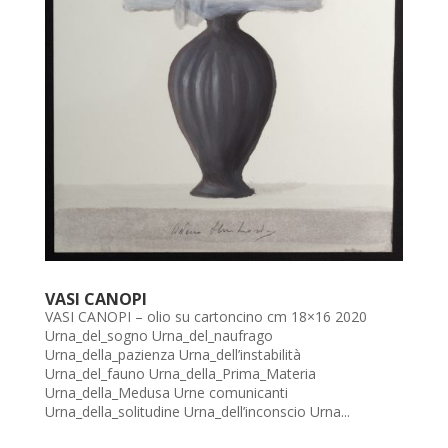
VASI CANOPI
VASI CANOPI – olio su cartoncino cm 18×16 2020
Urna_del_sogno Urna_del_naufrago
Urna_della_pazienza Urna_dell’instabilità
Urna_del_fauno Urna_della_Prima_Materia
Urna_della_Medusa Urne comunicanti
Urna_della_solitudine Urna_dell’inconscio Urna...