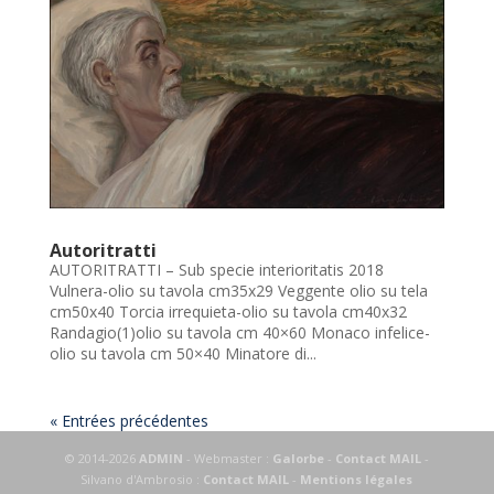
Autoritratti
AUTORITRATTI – Sub specie interioritatis 2018
Vulnera-olio su tavola cm35x29 Veggente olio su tela
cm50x40 Torcia irrequieta-olio su tavola cm40x32
Randagio(1)olio su tavola cm 40×60 Monaco infelice-
olio su tavola cm 50×40 Minatore di...
« Entrées précédentes
© 2014-2026
ADMIN
- Webmaster :
Galorbe
-
Contact MAIL
-
Silvano d'Ambrosio :
Contact MAIL
-
Mentions légales