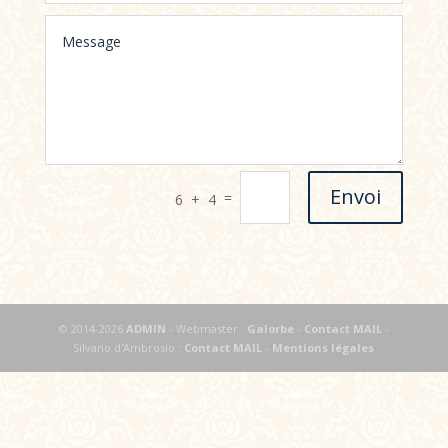
Envoi
=
6 + 4
© 2014-2026
ADMIN
- Webmaster :
Galorbe
-
Contact MAIL
-
Silvano d'Ambrosio :
Contact MAIL
-
Mentions légales